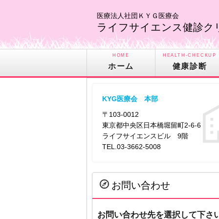
医療法人社団ＫＹＧ医療会
ライフサイエンス健診ク
HOME
HEALTH-CHECKUP
ホーム
健康診断
INSTITUTION
施設
KYG医療会 本部
ROUND
〒103-0012
巡回
東京都中央区日本橋堀留町2-6-6
ライフサイエンスビル 9階
TEL.03-3662-5008
お問い合わせ
お問い合わせ先を選択して下さ